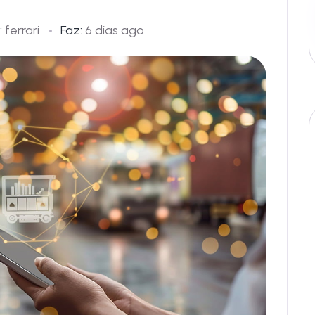
:
ferrari
Faz:
6 dias ago