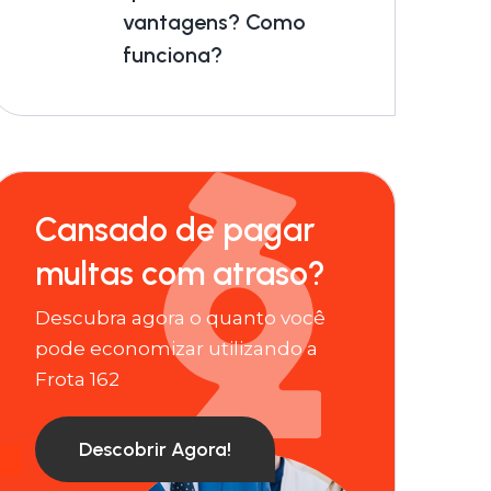
vantagens? Como
funciona?
Cansado de pagar
multas com atraso?
Descubra agora o quanto você
pode economizar utilizando a
Frota 162
Descobrir Agora!