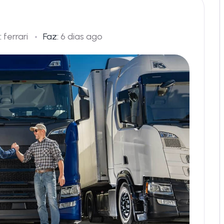
:
ferrari
Faz:
6 dias ago