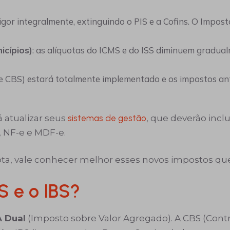
igor integralmente, extinguindo o PIS e a Cofins. O Impost
icípios)
: as alíquotas do ICMS e do ISS diminuem gradu
 e CBS) estará totalmente implementado e os impostos anti
 atualizar seus
sistemas de gestão
, que deverão incl
 NF-e e MDF-e.
ota, vale conhecer melhor esses novos impostos que
 e o IBS?
A Dual
(Imposto sobre Valor Agregado). A CBS (Contr