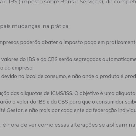
. Já o IBS (Imposto sobre Bens e Serviços), de compe
ipais mudanças, na prática:
empresas poderão abater o imposto pago em praticamente
s valores do IBS e da CBS serão segregados automaticam
nta da empresa;
r devido no local de consumo, e não onde o produto é produ
ação das alíquotas de ICMS/ISS. O objetivo é uma alíquota 
strarão o valor do IBS e da CBS para que o consumidor sa
itê Gestor, e não mais por cada ente da federação individ
é hora de ver como essas alterações se aplicam na 