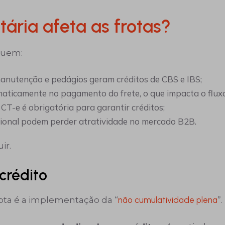
ária afeta as frotas?
cluem:
, manutenção e pedágios geram créditos de CBS e IBS;
aticamente no pagamento do frete, o que impacta o fluxo
 CT-e é obrigatória para garantir créditos;
cional podem perder atratividade no mercado B2B.
ir.
crédito
ota é a implementação da “
não cumulatividade plena
”.