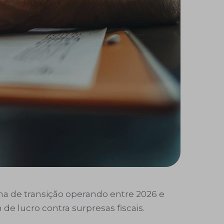
a de transição operando entre 2026 e
e lucro contra surpresas fiscais.