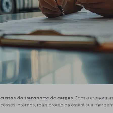
 custos do transporte de cargas
. Com o cronogram
essos internos, mais protegida estará sua margem d