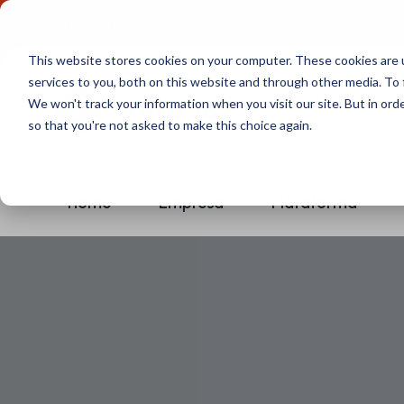
Comece a usar Grátis
Política de Privacidade
This website stores cookies on your computer. These cookies are 
services to you, both on this website and through other media. To 
We won't track your information when you visit our site. But in orde
so that you're not asked to make this choice again.
Home
Empresa
Plataforma