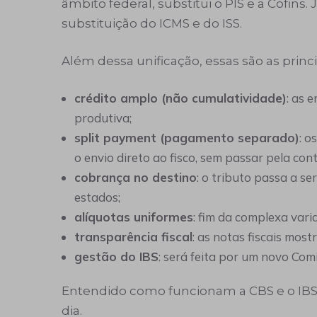
âmbito federal, substitui o PIS e a Cofins
substituição do ICMS e do ISS.
Além dessa unificação, essas são as princ
crédito amplo (não cumulatividade)
: as 
produtiva;
split payment (pagamento separado)
: o
o envio direto ao fisco, sem passar pela co
cobrança no destino
: o tributo passa a se
estados;
alíquotas uniformes
: fim da complexa vari
transparência fiscal
: as notas fiscais mo
gestão do IBS
: será feita por um novo Com
Entendido como funcionam a CBS e o IBS, 
dia.