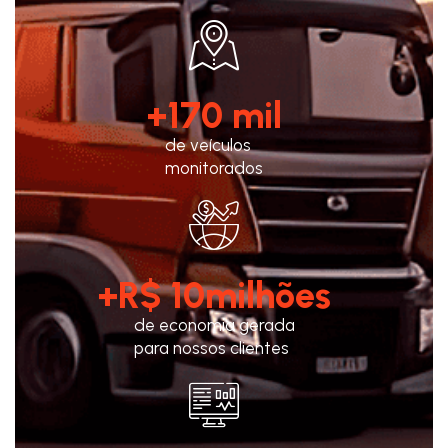
+
170
 mil
de veículos
monitorados
+R$ 
10
milhões
de economia gerada
para nossos clientes