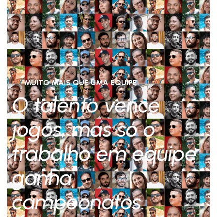
MUITO MAIS QUE UMA EQUIPE
O talento vence
jogos, mas só o
trabalho em equipe
ganha
campeonatos.