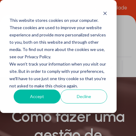
Comece a usar Grátis
Política de Privacidade
This website stores cookies on your computer.
These cookies are used to improve your website
experience and provide more personalized services
to you, both on this website and through other
media. To find out more about the cookies we use,
see our Privacy Policy.
We won't track your information when you visit our
Buscar
site. But in order to comply with your preferences,
we'll have to use just one tiny cookie so that you're
not asked to make this choice again.
Accept
Decline
Como fazer uma
gestão de