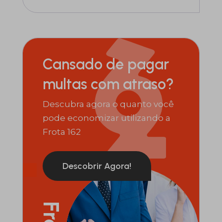
Cansado de pagar
multas com atraso?
Descubra agora o quanto você
pode economizar utilizando a
Frota 162
Descobrir Agora!