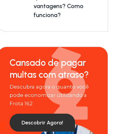
vantagens? Como
funciona?
Cansado de pagar
multas com atraso?
Descubra agora o quanto você
pode economizar utilizando a
Frota 162
Descobrir Agora!