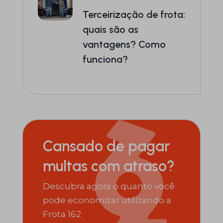
Terceirização de frota:
quais são as
vantagens? Como
funciona?
Cansado de pagar
multas com atraso?
Descubra agora o quanto você
pode economizar utilizando a
Frota 162