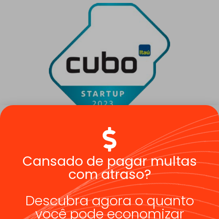
Cansado de pagar multas
Verificada por
com atraso?
Descubra agora o quanto
você pode economizar