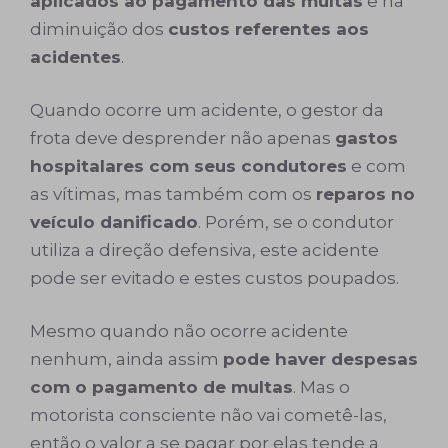
aplicados ao pagamento das multas
e na
diminuição dos
custos referentes aos
acidentes
.
Quando ocorre um acidente, o gestor da
frota deve desprender não apenas
gastos
hospitalares com seus condutores
e com
as vítimas, mas também com os
reparos no
veículo danificado
. Porém, se o condutor
utiliza a direção defensiva, este acidente
pode ser evitado e estes custos poupados.
Mesmo quando não ocorre acidente
nenhum, ainda assim
pode haver despesas
com o pagamento de multas
. Mas o
motorista consciente não vai cometê-las,
então o valor a se pagar por elas tende a