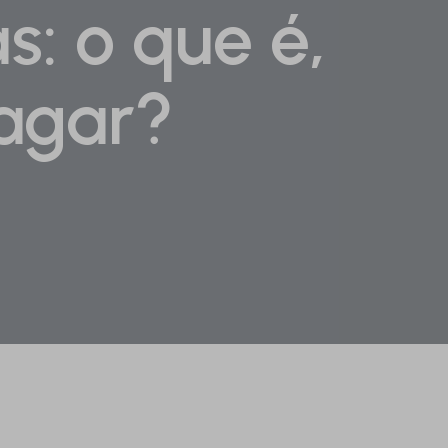
s: o que é,
pagar?