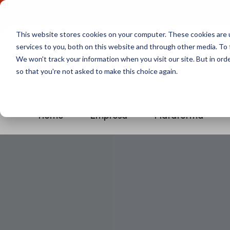
Comece a usar Grátis
Política de Privacidade
This website stores cookies on your computer. These cookies are 
services to you, both on this website and through other media. To 
We won't track your information when you visit our site. But in orde
so that you're not asked to make this choice again.
Home
Empresa
Plataforma