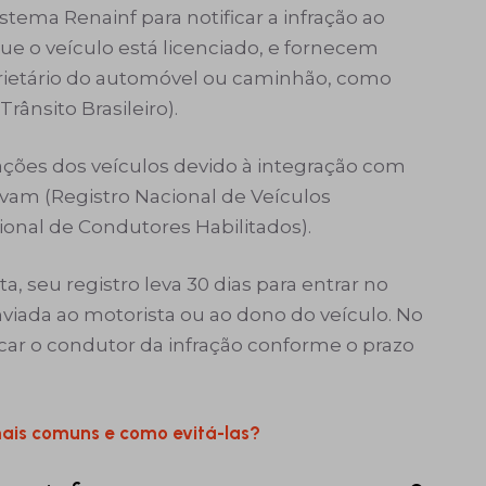
tema Renainf para notificar a infração ao
e o veículo está licenciado, e fornecem
ietário do automóvel ou caminhão, como
rânsito Brasilei
r
o).
ções dos veículos devido à integração com
avam (Registro Nacional de Veículos
onal de Condutores Habilitados).
, seu registro leva 30 dias para entrar no
nviada ao motorista ou ao dono do veículo. No
icar o condutor da infração conforme o prazo
mais comuns e como evitá-las?