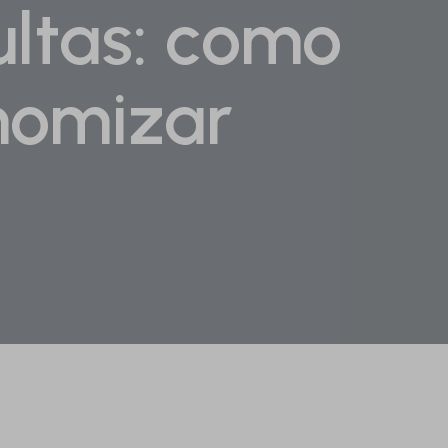
ltas: como
nomizar