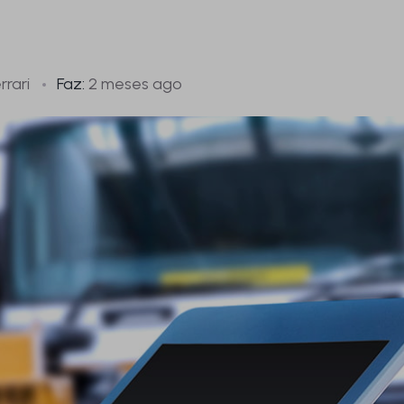
rrari
Faz:
2 meses ago