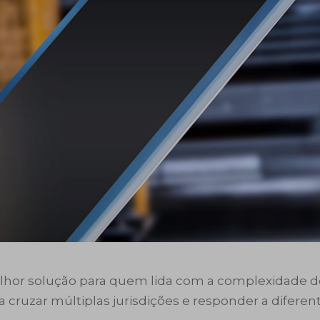
lhor solução para quem lida com a complexidade de 
ca cruzar múltiplas jurisdições e responder a difere