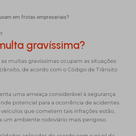
ausam em frotas empresariais?
a?
 multa gravíssima?
o, as multas gravíssimas ocupam as situações
 trânsito, de acordo com o Código de Trânsito
esenta uma ameaça considerável à segurança
de potencial para a ocorrência de acidentes.
 veículos que cometem tais infrações estão,
a um ambiente rodoviário mais perigoso.
alidades aplicadas de acordo com o nível da