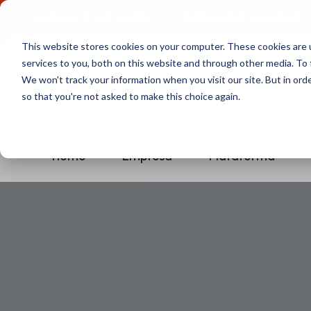
Comece a usar Grátis
Política de Privacidade
This website stores cookies on your computer. These cookies are 
services to you, both on this website and through other media. To 
We won't track your information when you visit our site. But in orde
so that you're not asked to make this choice again.
Home
Empresa
Plataforma