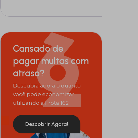
Cansado de
pagar multas com
atraso?
Descubra agora o quanto
você pode economizar
utilizando a Frota 162
Descobrir Agora!