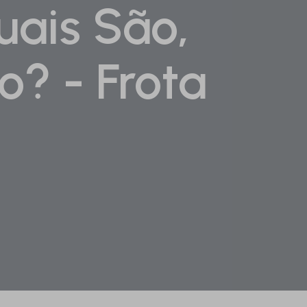
uais São,
o? - Frota