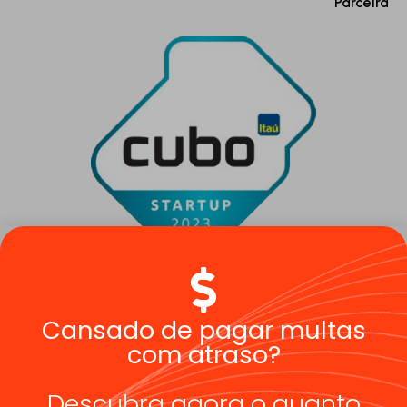
Parceira
Cansado de pagar multas
Verificada por
com atraso?
Descubra agora o quanto