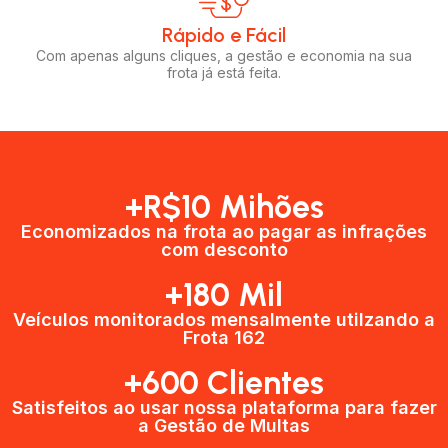
Rápido e Fácil​
Com apenas alguns cliques, a gestão e economia na sua
frota já está feita.
+R$10 Mihões
Economizados na frota ao pagar as infrações
com desconto
+180 Mil
Veículos monitorados mensalmente utilzando a
Frota 162
+600 Clientes​
Satisfeitos ao usar nossa plataforma para fazer
a Gestão de Multas​