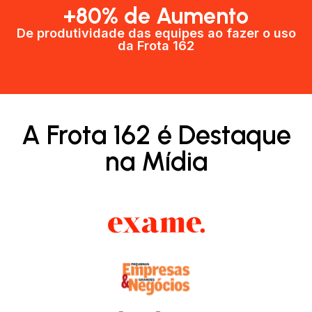
+80% de Aumento
De produtividade das equipes ao fazer o uso
da Frota 162​
A Frota 162 é Destaque
na Mídia