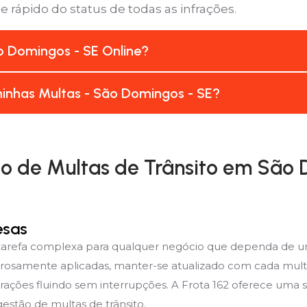
e rápido do status de todas as infrações.
 Domingos - SE Online?
inhas Multas - São Domingos - SE?
 de Multas de Trânsito em São 
esas
 tarefa complexa para qualquer negócio que dependa de u
orosamente aplicadas, manter-se atualizado com cada mult
rações fluindo sem interrupções. A Frota 162 oferece uma 
estão de multas de trânsito.