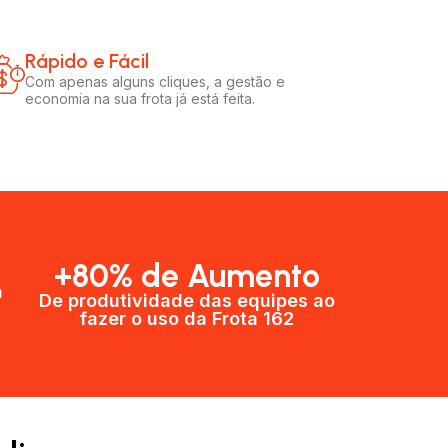
Rápido e Fácil​
Com apenas alguns cliques, a gestão e
economia na sua frota já está feita.
+80% de Aumento
a
De produtividade das equipes ao
fazer o uso da Frota 162​