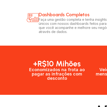
Dashboards Completos​​
Faça uma gestão completa e tenha insights
únicos com nossos dashboards feitos para
que você acompanhe e melhore seu negó
através de dados.
+R$10 Mihões
Economizados na frota ao
Veí
pagar as infrações com
mens
desconto