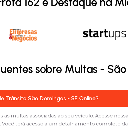
Frota 162 é Destaque na Mí
quentes sobre Multas - São
e Trânsito São Domingos - SE Online?
as as multas associadas ao seu veículo. Acesse nossa
s’. Você terá acesso a um detalhamento completo d