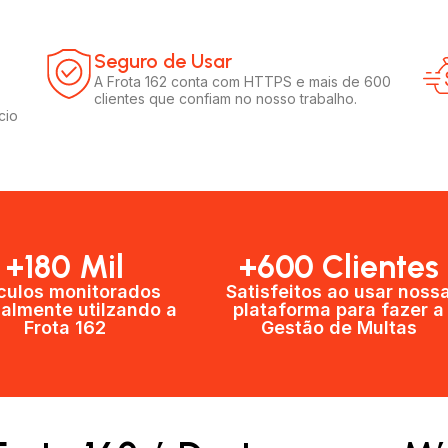
Seguro de Usar​
A Frota 162 conta com HTTPS e mais de 600
clientes que confiam no nosso trabalho.
cio
+180 Mil
+600 Clientes​
culos monitorados
Satisfeitos ao usar noss
almente utilzando a
plataforma para fazer a
Frota 162
Gestão de Multas​