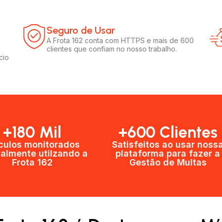
Seguro de Usar​
A Frota 162 conta com HTTPS e mais de 600
clientes que confiam no nosso trabalho.
cio
+180 Mil
+600 Clientes​
culos monitorados
Satisfeitos ao usar noss
almente utilzando a
plataforma para fazer a
Frota 162
Gestão de Multas​