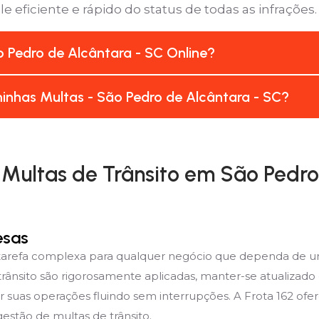
e eficiente e rápido do status de todas as infrações.
 Pedro de Alcântara - SC Online?
inhas Multas - São Pedro de Alcântara - SC?
Multas de Trânsito em São Pedro 
esas
 tarefa complexa para qualquer negócio que dependa de u
trânsito são rigorosamente aplicadas, manter-se atualizad
r suas operações fluindo sem interrupções. A Frota 162 of
estão de multas de trânsito.