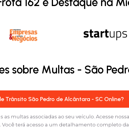
Frota 162 é Destaque na Mí
es sobre Multas - São Pedr
 Trânsito São Pedro de Alcântara - SC Online?
as as multas associadas ao seu veículo. Acesse nossa
s’. Você terá acesso a um detalhamento completo da