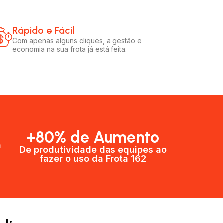
Rápido e Fácil​
Com apenas alguns cliques, a gestão e
economia na sua frota já está feita.
+80% de Aumento
a
De produtividade das equipes ao
fazer o uso da Frota 162​