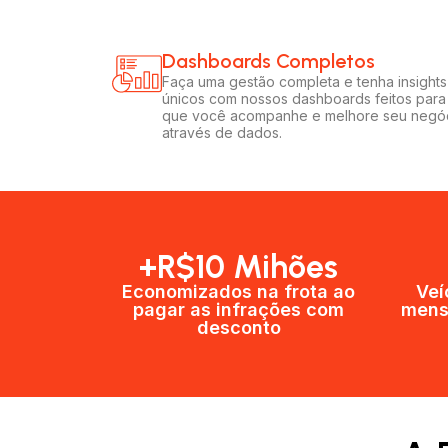
Dashboards Completos​​
Faça uma gestão completa e tenha insights
únicos com nossos dashboards feitos para
que você acompanhe e melhore seu negó
através de dados.
+R$10 Mihões
Economizados na frota ao
Veí
pagar as infrações com
mens
desconto