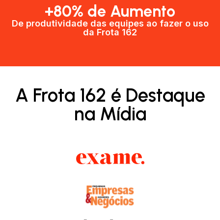
+80% de Aumento
De produtividade das equipes ao fazer o uso
da Frota 162​
A Frota 162 é Destaque
na Mídia