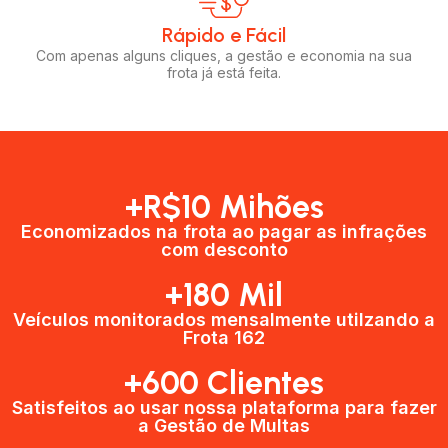
Rápido e Fácil​
Com apenas alguns cliques, a gestão e economia na sua
frota já está feita.
+R$10 Mihões
Economizados na frota ao pagar as infrações
com desconto
+180 Mil
Veículos monitorados mensalmente utilzando a
Frota 162
+600 Clientes​
Satisfeitos ao usar nossa plataforma para fazer
a Gestão de Multas​