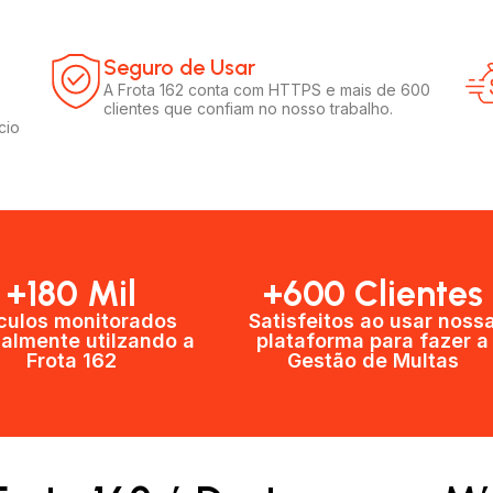
Seguro de Usar​
A Frota 162 conta com HTTPS e mais de 600
clientes que confiam no nosso trabalho.
cio
+180 Mil
+600 Clientes​
culos monitorados
Satisfeitos ao usar noss
almente utilzando a
plataforma para fazer a
Frota 162
Gestão de Multas​