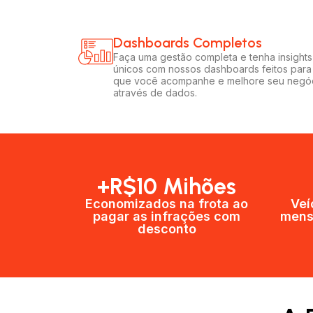
Dashboards Completos​​
Faça uma gestão completa e tenha insights
únicos com nossos dashboards feitos para
que você acompanhe e melhore seu negó
através de dados.
+R$10 Mihões
Economizados na frota ao
Veí
pagar as infrações com
mens
desconto