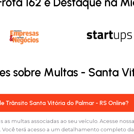
Frota 162 é Destaque na Mí
s sobre Multas - Santa Vi
 Trânsito Santa Vitória do Palmar - RS Online?
as as multas associadas ao seu veículo. Acesse nossa
’. Você terá acesso a um detalhamento completo das