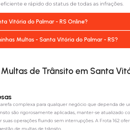
ficiente e rápido do status de todas as infrações.
a Vitória do Palmar - RS Online?
nhas Multas - Santa Vitória do Palmar - RS?
ultas de Trânsito em Santa Vitó
esas
 tarefa complexa para qualquer negócio que dependa de uma
nsito são rigorosamente aplicadas, manter-se atualizado 
r suas operações fluindo sem interrupções. A Frota 162 of
estão de multas de trânsito.