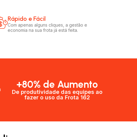
Rápido e Fácil​
Com apenas alguns cliques, a gestão e
economia na sua frota já está feita.
+80% de Aumento
a
De produtividade das equipes ao
fazer o uso da Frota 162​