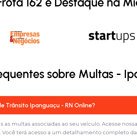
Frota 162 é Destaque na Mí
equentes sobre Multas - I
e Trânsito Ipanguaçu - RN Online?
as as multas associadas ao seu veículo. Acesse nossa
s’. Você terá acesso a um detalhamento completo da