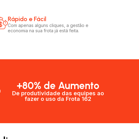
Rápido e Fácil​
Com apenas alguns cliques, a gestão e
economia na sua frota já está feita.
+80% de Aumento
a
De produtividade das equipes ao
fazer o uso da Frota 162​