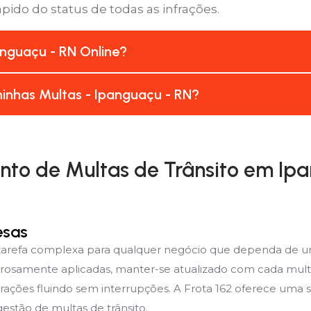
pido do status de todas as infrações.
nguaçu - RN Online?
inhas Multas - Ipanguaçu - RN?
to de Multas de Trânsito em Ipa
esas
 tarefa complexa para qualquer negócio que dependa de u
orosamente aplicadas, manter-se atualizado com cada mult
rações fluindo sem interrupções. A Frota 162 oferece uma 
estão de multas de trânsito.