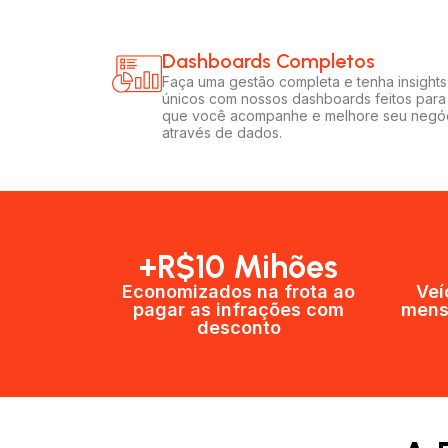
Dashboards Completos​​
Faça uma gestão completa e tenha insights
únicos com nossos dashboards feitos para
que você acompanhe e melhore seu negó
através de dados.
+R$10 Mihões
Economizados na frota ao
Veí
pagar as infrações com
mens
desconto