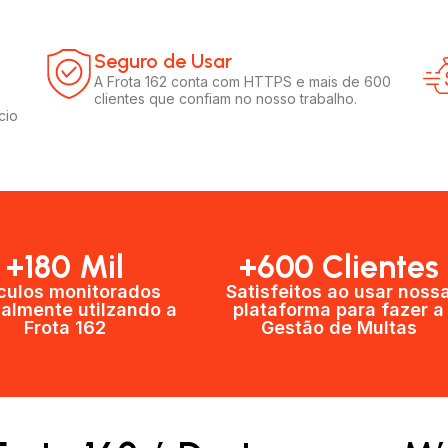
Seguro de Usar​
A Frota 162 conta com HTTPS e mais de 600
clientes que confiam no nosso trabalho.
cio
+180 Mil
+600 Clientes​
culos monitorados
Satisfeitos ao usar noss
almente utilzando a
plataforma para fazer a
Frota 162
Gestão de Multas​