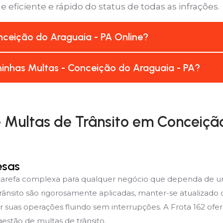
 eficiente e rápido do status de todas as infrações.
ceição do Araguaia - PA Online?
inhas Multas - Conceição do Araguaia - PA?
Multas de Trânsito em Conceição
esas
 tarefa complexa para qualquer negócio que dependa de u
rânsito são rigorosamente aplicadas, manter-se atualizado
r suas operações fluindo sem interrupções. A Frota 162 of
estão de multas de trânsito.