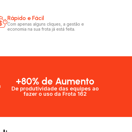
Rápido e Fácil​
Com apenas alguns cliques, a gestão e
economia na sua frota já está feita.
+80% de Aumento
a
De produtividade das equipes ao
fazer o uso da Frota 162​