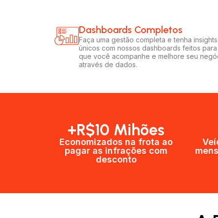
Dashboards Completos​​
Faça uma gestão completa e tenha insights
únicos com nossos dashboards feitos para
que você acompanhe e melhore seu negó
através de dados.
+R$10 Mihões
Economizados na frota ao
Veí
pagar as infrações com
mens
desconto