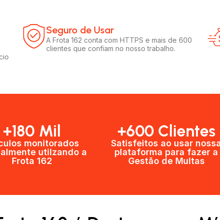
Seguro de Usar​
A Frota 162 conta com HTTPS e mais de 600
clientes que confiam no nosso trabalho.
cio
+180 Mil
+600 Clientes​
culos monitorados
Satisfeitos ao usar noss
almente utilzando a
plataforma para fazer a
Frota 162
Gestão de Multas​