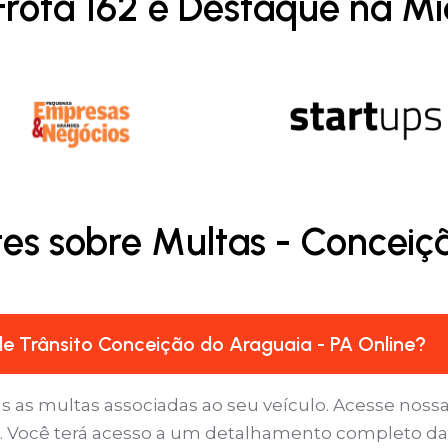
Frota 162 é Destaque na Mí
es sobre Multas - Conceiç
e Trânsito Conceição do Araguaia - PA Online?
as as multas associadas ao seu veículo. Acesse nossa
s’. Você terá acesso a um detalhamento completo da