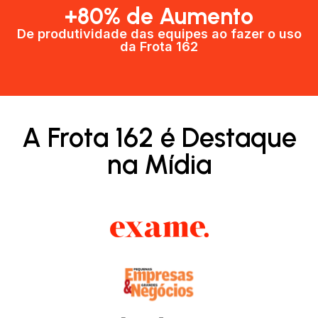
+80% de Aumento
De produtividade das equipes ao fazer o uso
da Frota 162​
A Frota 162 é Destaque
na Mídia