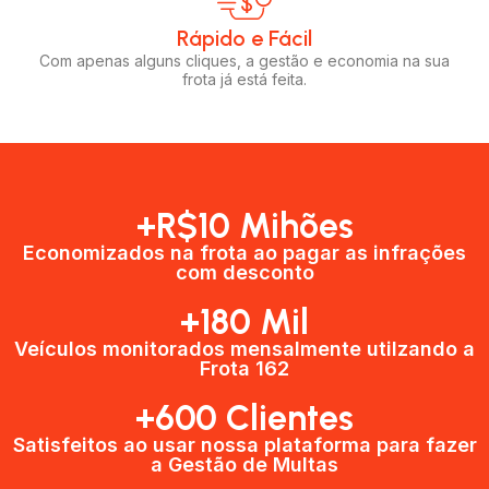
Rápido e Fácil​
Com apenas alguns cliques, a gestão e economia na sua
frota já está feita.
+R$10 Mihões
Economizados na frota ao pagar as infrações
com desconto
+180 Mil
Veículos monitorados mensalmente utilzando a
Frota 162
+600 Clientes​
Satisfeitos ao usar nossa plataforma para fazer
a Gestão de Multas​