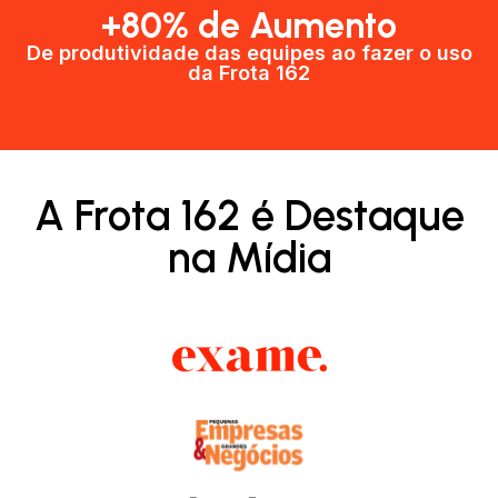
+80% de Aumento
De produtividade das equipes ao fazer o uso
da Frota 162​
A Frota 162 é Destaque
na Mídia