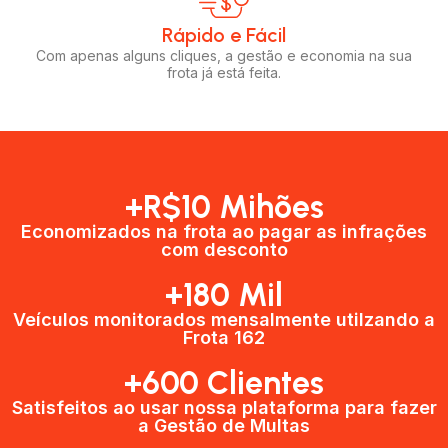
Rápido e Fácil​
Com apenas alguns cliques, a gestão e economia na sua
frota já está feita.
+R$10 Mihões
Economizados na frota ao pagar as infrações
com desconto
+180 Mil
Veículos monitorados mensalmente utilzando a
Frota 162
+600 Clientes​
Satisfeitos ao usar nossa plataforma para fazer
a Gestão de Multas​