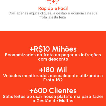
Rápido e Fácil​
Com apenas alguns cliques, a gestão e economia na sua
frota já está feita.
+R$10 Mihões
Economizados na frota ao pagar as infrações
com desconto
+180 Mil
Veículos monitorados mensalmente utilzando a
Frota 162
+600 Clientes​
Satisfeitos ao usar nossa plataforma para fazer
a Gestão de Multas​