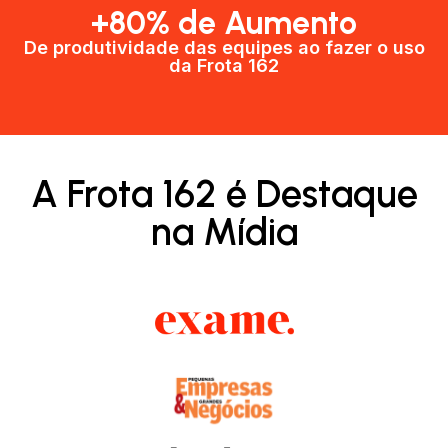
+80% de Aumento
De produtividade das equipes ao fazer o uso
da Frota 162​
A Frota 162 é Destaque
na Mídia