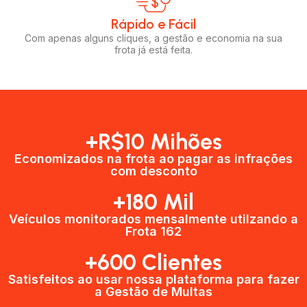
Rápido e Fácil​
Com apenas alguns cliques, a gestão e economia na sua
frota já está feita.
+R$10 Mihões
Economizados na frota ao pagar as infrações
com desconto
+180 Mil
Veículos monitorados mensalmente utilzando a
Frota 162
+600 Clientes​
Satisfeitos ao usar nossa plataforma para fazer
a Gestão de Multas​