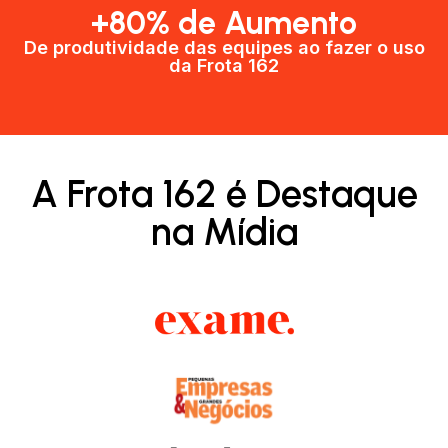
+80% de Aumento
De produtividade das equipes ao fazer o uso
da Frota 162​
A Frota 162 é Destaque
na Mídia