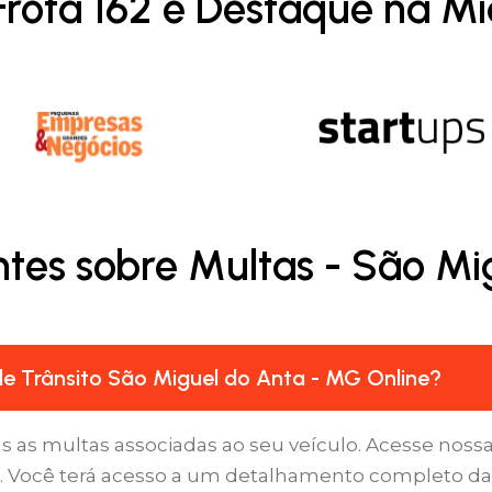
Frota 162 é Destaque na Mí
ntes sobre Multas - São Mi
e Trânsito São Miguel do Anta - MG Online?
as as multas associadas ao seu veículo. Acesse nossa
s’. Você terá acesso a um detalhamento completo da