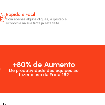
Rápido e Fácil​
Com apenas alguns cliques, a gestão e
economia na sua frota já está feita.
+80% de Aumento
a
De produtividade das equipes ao
fazer o uso da Frota 162​