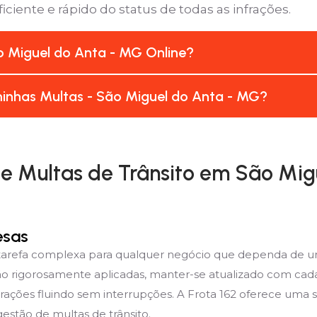
ciente e rápido do status de todas as infrações.
 Miguel do Anta - MG Online?
inhas Multas - São Miguel do Anta - MG?
 Multas de Trânsito em São Mig
esas
 tarefa complexa para qualquer negócio que dependa de um
ão rigorosamente aplicadas, manter-se atualizado com cad
rações fluindo sem interrupções. A Frota 162 oferece uma 
estão de multas de trânsito.