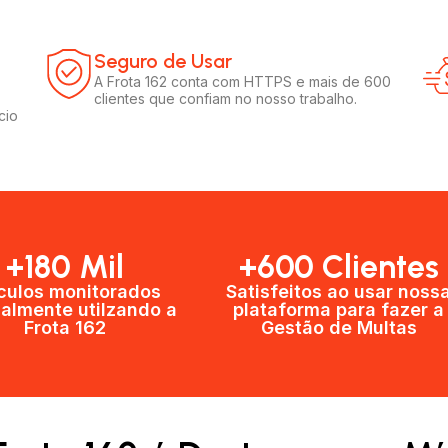
Seguro de Usar​
A Frota 162 conta com HTTPS e mais de 600
clientes que confiam no nosso trabalho.
cio
+180 Mil
+600 Clientes​
culos monitorados
Satisfeitos ao usar noss
almente utilzando a
plataforma para fazer a
Frota 162
Gestão de Multas​