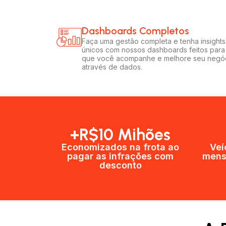
Dashboards Completos​​
Faça uma gestão completa e tenha insights
únicos com nossos dashboards feitos para
que você acompanhe e melhore seu negó
através de dados.
+R$10 Mihões
Economizados na frota ao
Veí
pagar as infrações com
mens
desconto