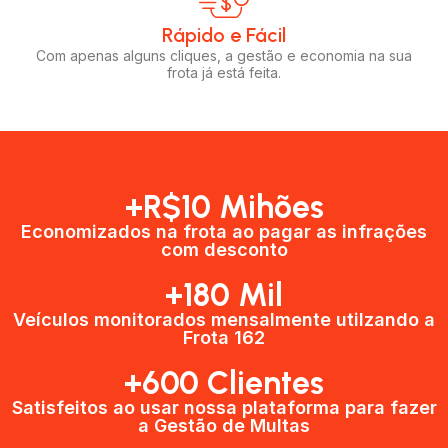
Rápido e Fácil​
Com apenas alguns cliques, a gestão e economia na sua
frota já está feita.
+R$10 Mihões
Economizados na frota ao pagar as infrações
com desconto
+180 Mil
Veículos monitorados mensalmente utilzando a
Frota 162
+600 Clientes​
Satisfeitos ao usar nossa plataforma para fazer
a Gestão de Multas​