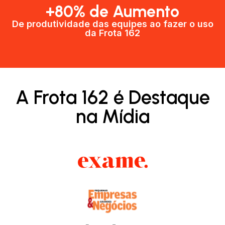
+80% de Aumento
De produtividade das equipes ao fazer o uso
da Frota 162​
A Frota 162 é Destaque
na Mídia