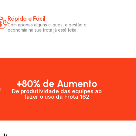
Rápido e Fácil​
Com apenas alguns cliques, a gestão e
economia na sua frota já está feita.
+80% de Aumento
a
De produtividade das equipes ao
fazer o uso da Frota 162​