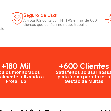
Seguro de Usar​
A Frota 162 conta com HTTPS e mais de 600
clientes que confiam no nosso trabalho.
cio
+180 Mil
+600 Clientes​
culos monitorados
Satisfeitos ao usar noss
almente utilzando a
plataforma para fazer a
Frota 162
Gestão de Multas​