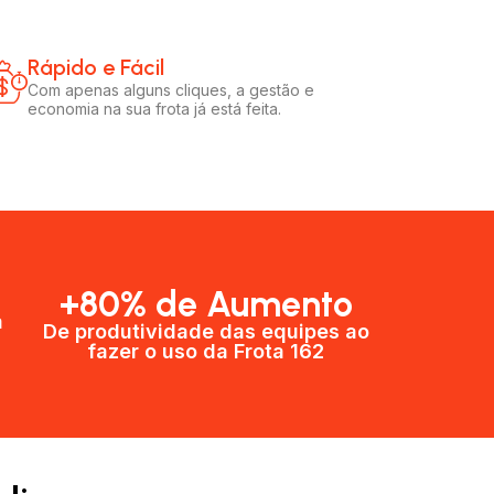
Rápido e Fácil​
Com apenas alguns cliques, a gestão e
economia na sua frota já está feita.
+80% de Aumento
a
De produtividade das equipes ao
fazer o uso da Frota 162​