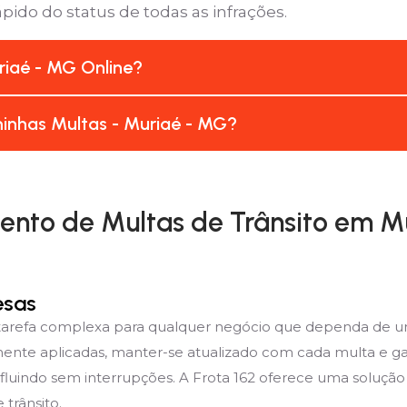
pido do status de todas as infrações.
iaé - MG Online?
inhas Multas - Muriaé - MG?
nto de Multas de Trânsito em M
esas
 tarefa complexa para qualquer negócio que dependa de u
mente aplicadas, manter-se atualizado com cada multa e ga
fluindo sem interrupções. A Frota 162 oferece uma solução
trânsito.