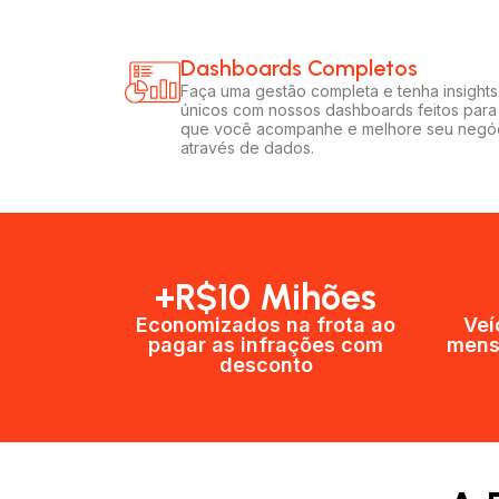
Dashboards Completos​​
Faça uma gestão completa e tenha insights
únicos com nossos dashboards feitos para
que você acompanhe e melhore seu negó
através de dados.
+R$10 Mihões
Economizados na frota ao
Veí
pagar as infrações com
mens
desconto