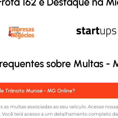
Frota 162 é Destaque na Mí
requentes sobre Multas -
e Trânsito Muriaé - MG Online?
as as multas associadas ao seu veículo. Acesse nossa
’. Você terá acesso a um detalhamento completo da