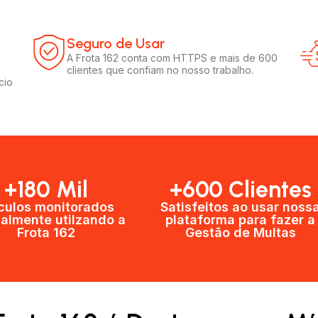
Seguro de Usar​
A Frota 162 conta com HTTPS e mais de 600
clientes que confiam no nosso trabalho.
cio
+180 Mil
+600 Clientes​
culos monitorados
Satisfeitos ao usar noss
almente utilzando a
plataforma para fazer a
Frota 162
Gestão de Multas​