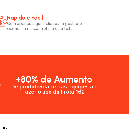
Rápido e Fácil​
Com apenas alguns cliques, a gestão e
economia na sua frota já está feita.
+80% de Aumento
a
De produtividade das equipes ao
fazer o uso da Frota 162​