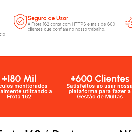
Seguro de Usar​
A Frota 162 conta com HTTPS e mais de 600
clientes que confiam no nosso trabalho.
cio
+180 Mil
+600 Clientes​
culos monitorados
Satisfeitos ao usar noss
almente utilzando a
plataforma para fazer a
Frota 162
Gestão de Multas​