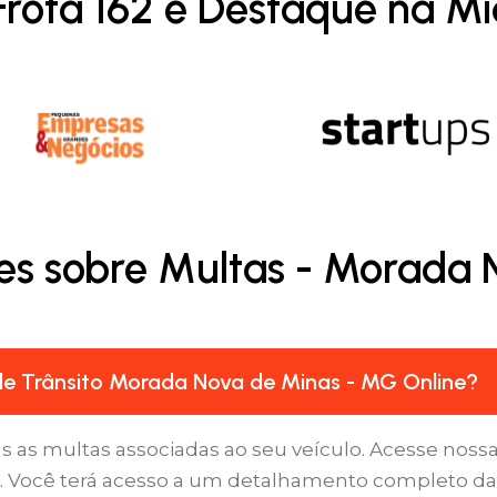
Frota 162 é Destaque na Mí
es sobre Multas - Morada
e Trânsito Morada Nova de Minas - MG Online?
as as multas associadas ao seu veículo. Acesse nossa
s’. Você terá acesso a um detalhamento completo d