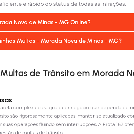
iciente e rápido do status de todas as infrações.
rada Nova de Minas - MG Online?
inhas Multas - Morada Nova de Minas - MG?
Multas de Trânsito em Morada N
esas
a tarefa complexa para qualquer negócio que dependa de u
sito são rigorosamente aplicadas, manter-se atualizado c
r suas operações fluindo sem interrupções. A Frota 162 of
estão de multas de trânsito.