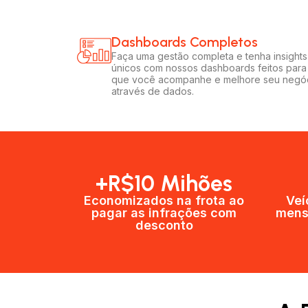
Dashboards Completos​​
Faça uma gestão completa e tenha insights
únicos com nossos dashboards feitos para
que você acompanhe e melhore seu negó
através de dados.
+R$10 Mihões
Economizados na frota ao
Veí
pagar as infrações com
mens
desconto