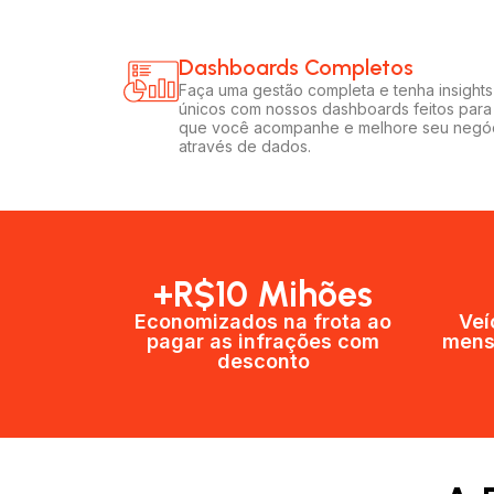
Dashboards Completos​​
Faça uma gestão completa e tenha insights
únicos com nossos dashboards feitos para
que você acompanhe e melhore seu negó
através de dados.
+R$10 Mihões
Economizados na frota ao
Veí
pagar as infrações com
mens
desconto