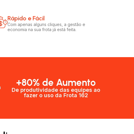
Rápido e Fácil​
Com apenas alguns cliques, a gestão e
economia na sua frota já está feita.
+80% de Aumento
a
De produtividade das equipes ao
fazer o uso da Frota 162​