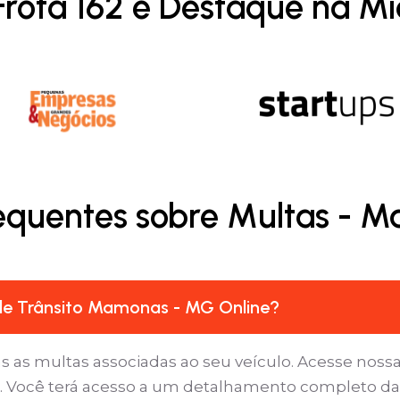
Frota 162 é Destaque na Mí
requentes sobre Multas - 
de Trânsito Mamonas - MG Online?
as as multas associadas ao seu veículo. Acesse nossa
s’. Você terá acesso a um detalhamento completo d