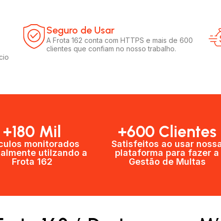
Seguro de Usar​
A Frota 162 conta com HTTPS e mais de 600
clientes que confiam no nosso trabalho.
cio
+180 Mil
+600 Clientes​
culos monitorados
Satisfeitos ao usar noss
almente utilzando a
plataforma para fazer a
Frota 162
Gestão de Multas​