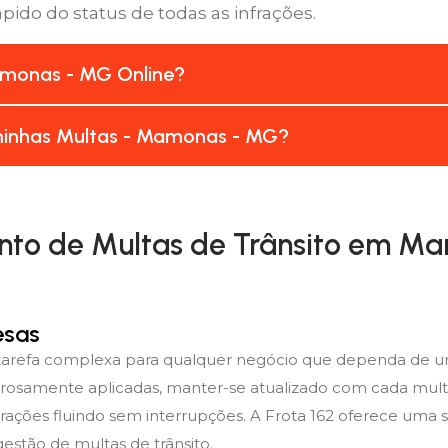
pido do status de todas as infrações.
monas - MG Online?
minhas Multas - Mamonas - MG?
to de Multas de Trânsito em M
esas
a tarefa complexa para qualquer negócio que dependa de 
orosamente aplicadas, manter-se atualizado com cada mult
rações fluindo sem interrupções. A Frota 162 oferece uma 
estão de multas de trânsito.