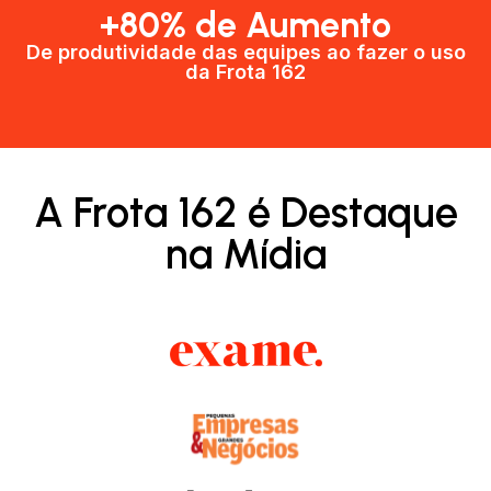
+80% de Aumento
De produtividade das equipes ao fazer o uso
da Frota 162​
A Frota 162 é Destaque
na Mídia