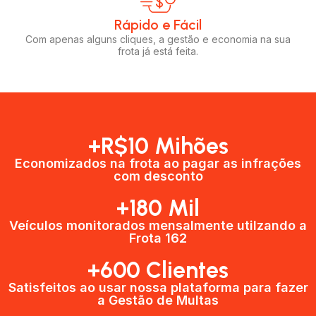
Rápido e Fácil​
Com apenas alguns cliques, a gestão e economia na sua
frota já está feita.
+R$10 Mihões
Economizados na frota ao pagar as infrações
com desconto
+180 Mil
Veículos monitorados mensalmente utilzando a
Frota 162
+600 Clientes​
Satisfeitos ao usar nossa plataforma para fazer
a Gestão de Multas​