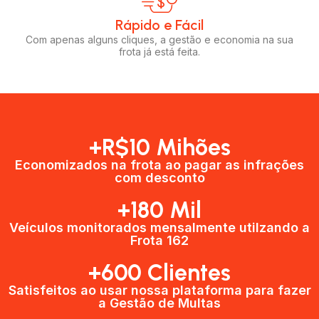
Rápido e Fácil​
Com apenas alguns cliques, a gestão e economia na sua
frota já está feita.
+R$10 Mihões
Economizados na frota ao pagar as infrações
com desconto
+180 Mil
Veículos monitorados mensalmente utilzando a
Frota 162
+600 Clientes​
Satisfeitos ao usar nossa plataforma para fazer
a Gestão de Multas​