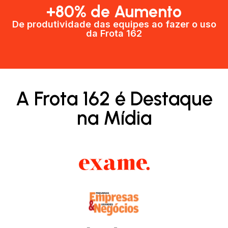
+80% de Aumento
De produtividade das equipes ao fazer o uso
da Frota 162​
A Frota 162 é Destaque
na Mídia