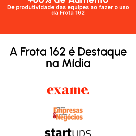
De produtividade das equipes ao fazer o uso
da Frota 162​
A Frota 162 é Destaque
na Mídia