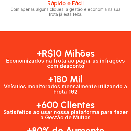
Rápido e Fácil​
Com apenas alguns cliques, a gestão e economia na sua
frota já está feita.
+R$10 Mihões
Economizados na frota ao pagar as infrações
com desconto
+180 Mil
Veículos monitorados mensalmente utilzando a
Frota 162
+600 Clientes​
Satisfeitos ao usar nossa plataforma para fazer
a Gestão de Multas​
+80% de Aumento