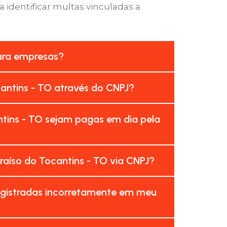
 identificar multas vinculadas a
para empresas?
cantins - TO através do CNPJ?
tins - TO sejam pagas em dia pela
aíso do Tocantins - TO via CNPJ?
egistradas incorretamente em meu