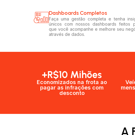
Dashboards Completos​​
Faça uma gestão completa e tenha insi
únicos com nossos dashboards feitos 
que você acompanhe e melhore seu neg
através de dados.
+R$10 Mihões
Economizados na frota ao
Veí
pagar as infrações com
mens
desconto
A 