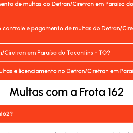
nto de multas do Detran/Ciretran em Paraíso do
 controle e pagamento de multas do Detran/Cire
/Ciretran em Paraíso do Tocantins - TO?
ltas e licenciamento no Detran/Ciretran em Para
Multas com a Frota 162
a162?