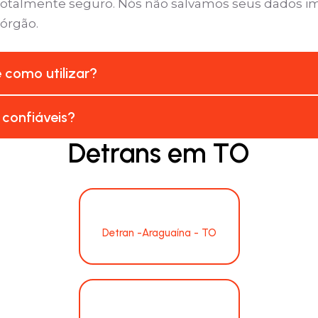
é totalmente seguro. Nós não salvamos seus dados 
 órgão.
e como utilizar?
 confiáveis?
Detrans em TO
Detran -Araguaína - TO