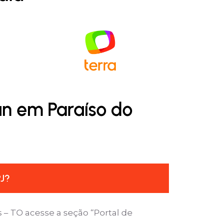
an em Paraíso do
PJ?
 – TO acesse a seção “Portal de