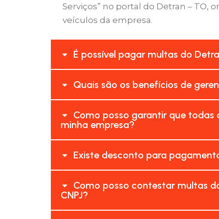
Serviços” no portal do Detran – TO, 
veículos da empresa.
É possível pagar multas do Detr
Quais são os benefícios de gere
Como posso garantir que todas a
minha empresa?
Existe desconto para pagamento
Como posso contestar multas do
CNPJ?