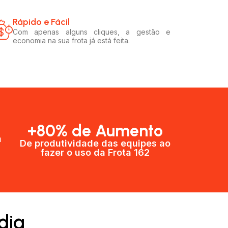
Rápido e Fácil​
Com apenas alguns cliques, a gestão e
economia na sua frota já está feita.
+80% de Aumento
a
De produtividade das equipes ao
fazer o uso da Frota 162​
dia