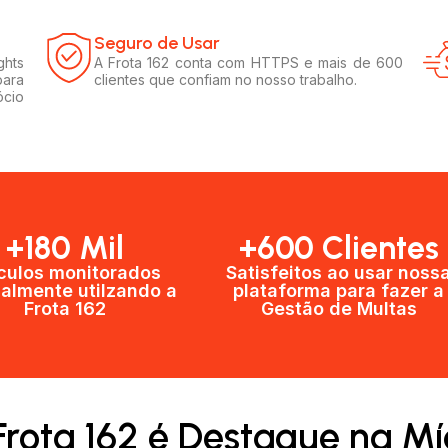
Seguro de Usar​
ghts
A Frota 162 conta com HTTPS e mais de 600
para
clientes que confiam no nosso trabalho.
ócio
+180 Mil
+600 Clientes​
culos monitorados
Satisfeitos ao usar noss
almente utilzando a
plataforma para fazer a
Frota 162
Gestão de Multas​
Frota 162 é Destaque na Mí