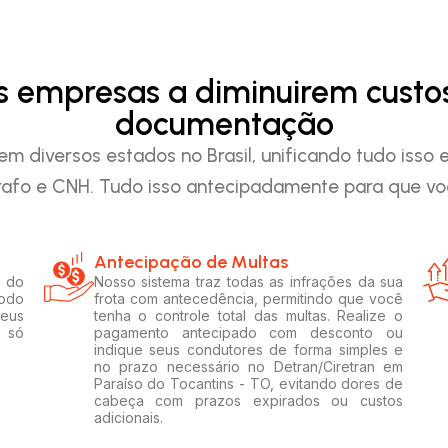
as empresas a diminuirem custo
documentação
em diversos estados no Brasil, unificando tudo iss
afo e CNH. Tudo isso antecipadamente para que voc
Antecipação de Multas
 do
Nosso sistema traz todas as infrações da sua
todo
frota com antecedência, permitindo que você
seus
tenha o controle total das multas. Realize o
m só
pagamento antecipado com desconto ou
indique seus condutores de forma simples e
no prazo necessário no Detran/Ciretran em
Paraíso do Tocantins - TO, evitando dores de
cabeça com prazos expirados ou custos
adicionais.