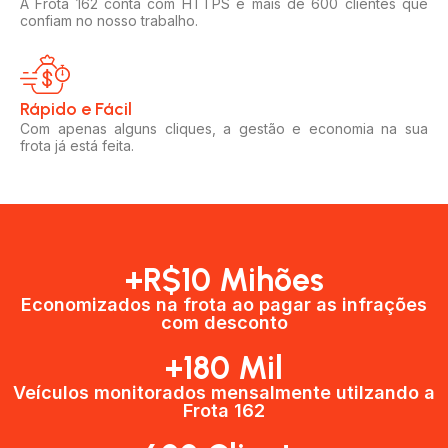
A Frota 162 conta com HTTPS e mais de 600 clientes que
confiam no nosso trabalho.
Rápido e Fácil​
Com apenas alguns cliques, a gestão e economia na sua
frota já está feita.
+R$10 Mihões
Economizados na frota ao pagar as infrações
com desconto
+180 Mil
Veículos monitorados mensalmente utilzando a
Frota 162