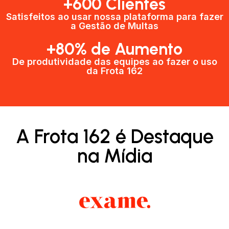
+600 Clientes​
Satisfeitos ao usar nossa plataforma para fazer
a Gestão de Multas​
+80% de Aumento
De produtividade das equipes ao fazer o uso
da Frota 162​
A Frota 162 é Destaque
na Mídia