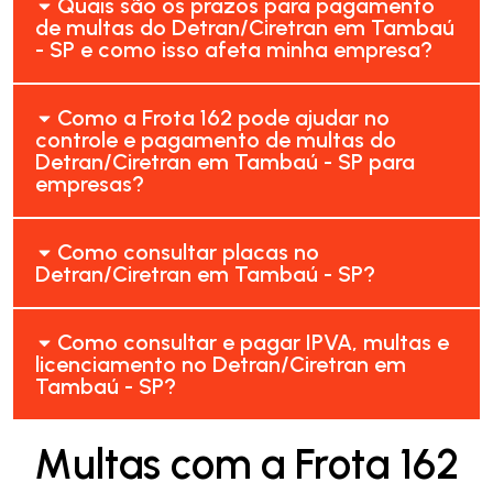
Quais são os prazos para pagamento
de multas do Detran/Ciretran em Tambaú
- SP e como isso afeta minha empresa?
Como a Frota 162 pode ajudar no
controle e pagamento de multas do
Detran/Ciretran em Tambaú - SP para
empresas?
Como consultar placas no
Detran/Ciretran em Tambaú - SP?
Como consultar e pagar IPVA, multas e
licenciamento no Detran/Ciretran em
Tambaú - SP?
Multas com a Frota 162