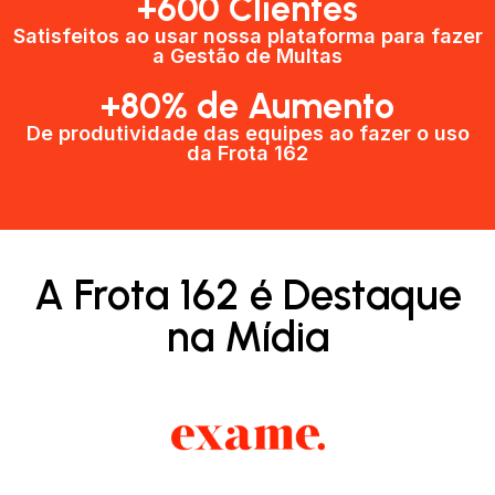
+600 Clientes​
Satisfeitos ao usar nossa plataforma para fazer
a Gestão de Multas​
+80% de Aumento
De produtividade das equipes ao fazer o uso
da Frota 162​
A Frota 162 é Destaque
na Mídia