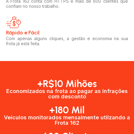
A Frota 162 conta com HTTPS e mais de 600 clientes que
confiam no nosso trabalho.
Rápido e Fácil​
Com apenas alguns cliques, a gestão e economia na sua
frota já está feita.
+R$10 Mihões
Economizados na frota ao pagar as infrações
com desconto
+180 Mil
Veículos monitorados mensalmente utilzando a
Frota 162