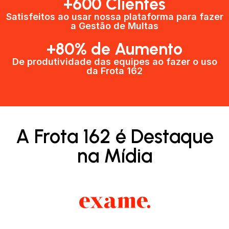
+600 Clientes​
Satisfeitos ao usar nossa plataforma para fazer
a Gestão de Multas​
+80% de Aumento
De produtividade das equipes ao fazer o uso
da Frota 162​
A Frota 162 é Destaque
na Mídia