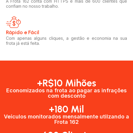
A Frota 162 conta com HTTPS e mais de 600 clientes que
confiam no nosso trabalho.
Rápido e Fácil​
Com apenas alguns cliques, a gestão e economia na sua
frota já está feita.
+R$10 Mihões
Economizados na frota ao pagar as infrações
com desconto
+180 Mil
Veículos monitorados mensalmente utilzando a
Frota 162