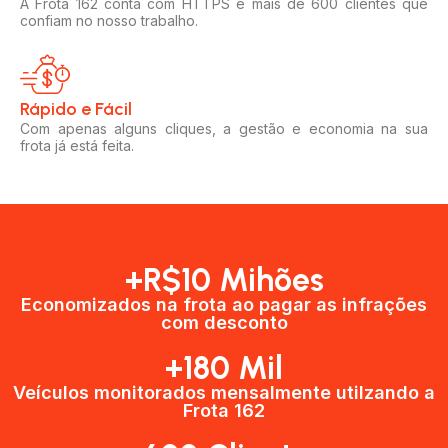
A Frota 162 conta com HTTPS e mais de 600 clientes que
confiam no nosso trabalho.
Rápido e Fácil​
Com apenas alguns cliques, a gestão e economia na sua
frota já está feita.
+R$10 Mihões
Economizados na frota ao pagar as infrações
com desconto
+180 Mil
Veículos monitorados mensalmente utilzando a
Frota 162