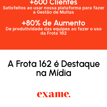
+600 Clientes​
Satisfeitos ao usar nossa plataforma para fazer
a Gestão de Multas​
+80% de Aumento
De produtividade das equipes ao fazer o uso
da Frota 162​
A Frota 162 é Destaque
na Mídia