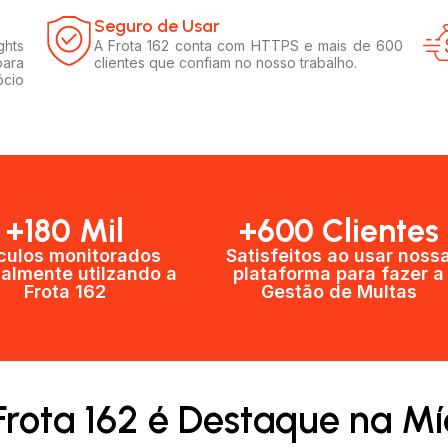
Seguro de Usar​
ghts
A Frota 162 conta com HTTPS e mais de 600
para
clientes que confiam no nosso trabalho.
ócio
+180 Mil
+600 Clientes​
culos monitorados
Satisfeitos ao usar noss
almente utilzando a
plataforma para fazer a
Frota 162
Gestão de Multas​
Frota 162 é Destaque na Mí