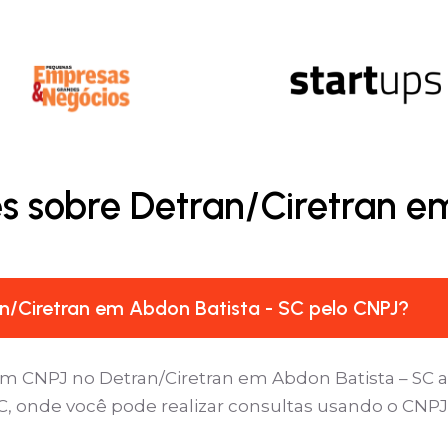
s sobre Detran/Ciretran e
n/Ciretran em Abdon Batista - SC pelo CNPJ?
um CNPJ no Detran/Ciretran em Abdon Batista – SC a
C, onde você pode realizar consultas usando o CNPJ 