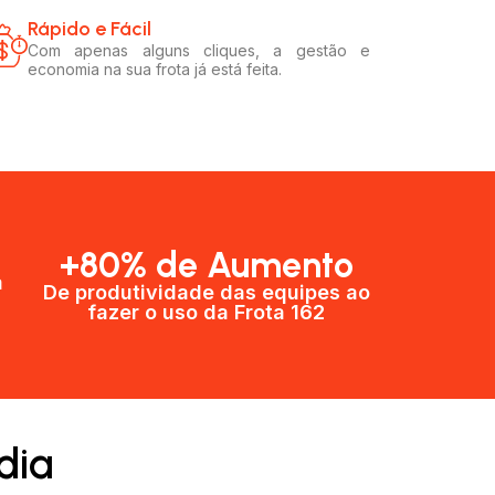
Rápido e Fácil​
Com apenas alguns cliques, a gestão e
economia na sua frota já está feita.
+80% de Aumento
a
De produtividade das equipes ao
fazer o uso da Frota 162​
dia