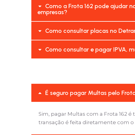
Como a Frota 162 pode ajudar n
empresas?
Como consultar placas no Detra
Como consultar e pagar IPVA, mu
É seguro pagar Multas pelo Frot
Sim, pagar Multas com a Frota 162 
transação é feita diretamente com o