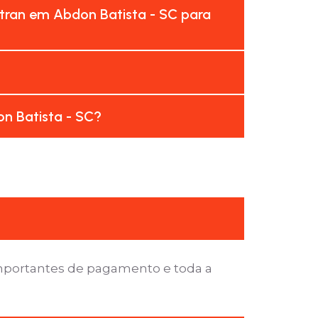
tran em Abdon Batista - SC para
n Batista - SC?
importantes de pagamento e toda a