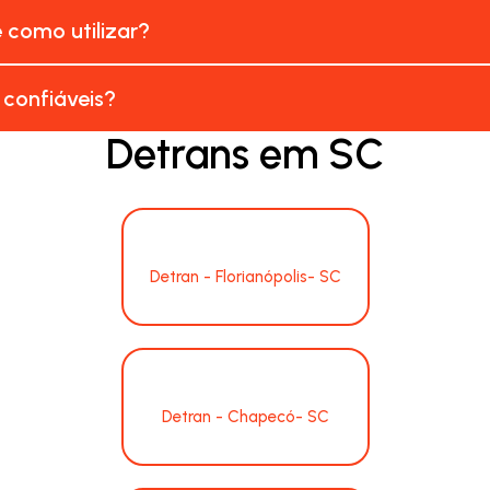
e como utilizar?
 confiáveis?
Detrans em SC
Detran - Florianópolis- SC
Detran - Chapecó- SC