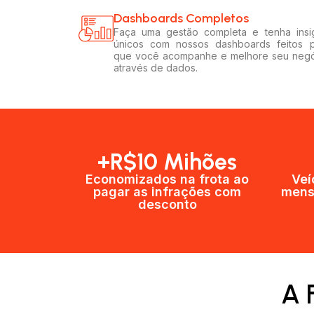
Dashboards Completos​​
Faça uma gestão completa e tenha insi
únicos com nossos dashboards feitos 
que você acompanhe e melhore seu neg
através de dados.
+R$10 Mihões
Economizados na frota ao
Veí
pagar as infrações com
mens
desconto
A 