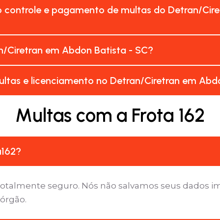
o controle e pagamento de multas do Detran/Cire
n/Ciretran em Abdon Batista - SC?
ltas e licenciamento no Detran/Ciretran em Abdo
Multas com a Frota 162
a162?
é totalmente seguro. Nós não salvamos seus dados 
 órgão.