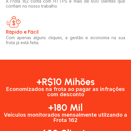
A Frota 162 conta com HTTPS e mais de 600 clientes que
confiam no nosso trabalho.
Rápido e Fácil​
Com apenas alguns cliques, a gestão e economia na sua
frota já está feita.
+R$10 Mihões
Economizados na frota ao pagar as infrações
com desconto
+180 Mil
Veículos monitorados mensalmente utilzando a
Frota 162