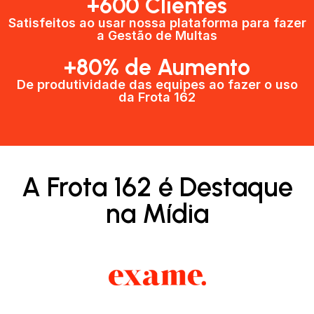
+600 Clientes​
Satisfeitos ao usar nossa plataforma para fazer
a Gestão de Multas​
+80% de Aumento
De produtividade das equipes ao fazer o uso
da Frota 162​
A Frota 162 é Destaque
na Mídia