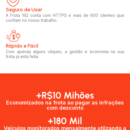
Seguro de Usar​
A Frota 162 conta com HTTPS e mais de 600 clientes que
confiam no nosso trabalho.
Rápido e Fácil​
Com apenas alguns cliques, a gestão e economia na sua
frota já está feita.
+R$10 Mihões
Economizados na frota ao pagar as infrações
com desconto
+180 Mil
Veículos monitorados mensalmente utilzando a