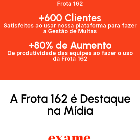
Frota 162
+600 Clientes​
Satisfeitos ao usar nossa plataforma para fazer
a Gestão de Multas​
+80% de Aumento
De produtividade das equipes ao fazer o uso
da Frota 162​
A Frota 162 é Destaque
na Mídia