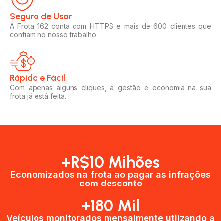
Seguro de Usar​
A Frota 162 conta com HTTPS e mais de 600 clientes que
confiam no nosso trabalho.
Rápido e Fácil​
Com apenas alguns cliques, a gestão e economia na sua
frota já está feita.
+R$10 Mihões
Economizados na frota ao pagar as infrações
com desconto
+180 Mil
Veículos monitorados mensalmente utilzando a