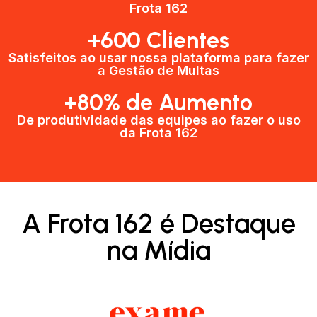
Frota 162
+600 Clientes​
Satisfeitos ao usar nossa plataforma para fazer
a Gestão de Multas​
+80% de Aumento
De produtividade das equipes ao fazer o uso
da Frota 162​
A Frota 162 é Destaque
na Mídia