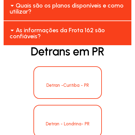
Quais são os planos disponíveis e como
utilizar?
As informações da Frota 162 são
confiáveis?
Detrans em PR
Detran -Curitiba - PR
Detran - Londrina- PR