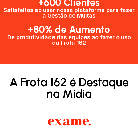
+600 Clientes​
Satisfeitos ao usar nossa plataforma para fazer
a Gestão de Multas​
+80% de Aumento
De produtividade das equipes ao fazer o uso
da Frota 162​
A Frota 162 é Destaque
na Mídia