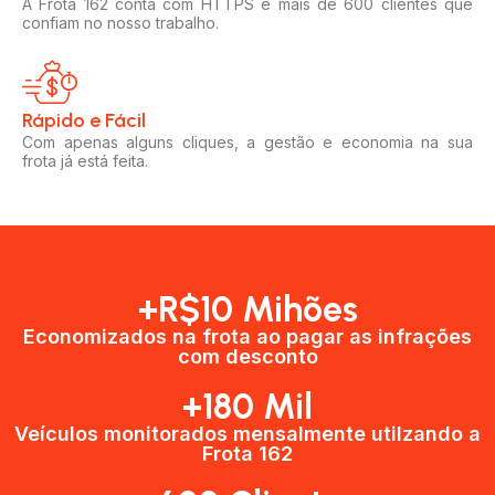
A Frota 162 conta com HTTPS e mais de 600 clientes que
confiam no nosso trabalho.
Rápido e Fácil​
Com apenas alguns cliques, a gestão e economia na sua
frota já está feita.
+R$10 Mihões
Economizados na frota ao pagar as infrações
com desconto
+180 Mil
Veículos monitorados mensalmente utilzando a
Frota 162