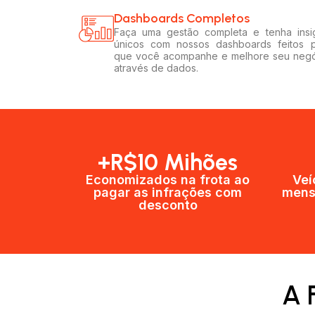
Dashboards Completos​​
Faça uma gestão completa e tenha insi
únicos com nossos dashboards feitos 
que você acompanhe e melhore seu neg
através de dados.
+R$10 Mihões
Economizados na frota ao
Veí
pagar as infrações com
mens
desconto
A 