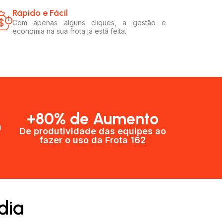
Rápido e Fácil​
Com apenas alguns cliques, a gestão e
economia na sua frota já está feita.
+80% de Aumento
a
De produtividade das equipes ao
fazer o uso da Frota 162​
dia