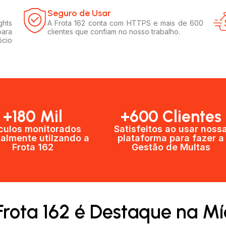
Seguro de Usar​
ghts
A Frota 162 conta com HTTPS e mais de 600
para
clientes que confiam no nosso trabalho.
ócio
+180 Mil
+600 Clientes​
culos monitorados
Satisfeitos ao usar noss
almente utilzando a
plataforma para fazer a
Frota 162
Gestão de Multas​
Frota 162 é Destaque na Mí