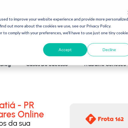
used to improve your website experience and provide more personalize
find out more about the cookies we use, see our Privacy Policy.
r to comply with your preferences, we'll have to use just one tiny cookie
Accept
Decline
Blog
Cases De Sucesso
Trabalhe Conosco
tiá - PR
ares Online
los da sua