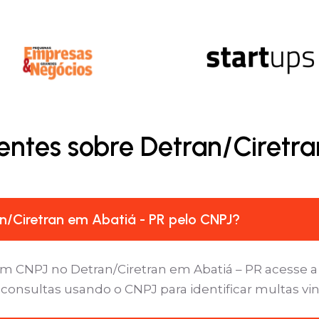
entes sobre Detran/Ciretra
/Ciretran em Abatiá - PR pelo CNPJ?
m CNPJ no Detran/Ciretran em Abatiá – PR acesse a 
 consultas usando o CNPJ para identificar multas vi