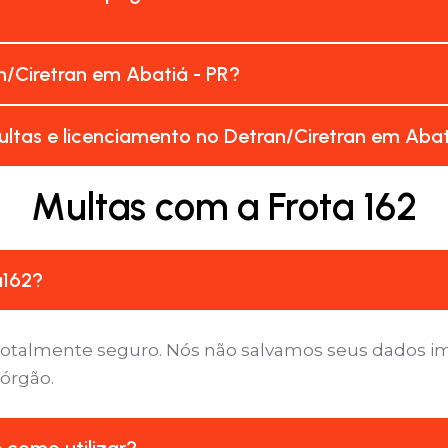
/Ciretran em Abatiá - PR?
ltas e licenciamento no Detran/Ciretran em Abat
Multas com a Frota 162
a162?
é totalmente seguro. Nós não salvamos seus dados 
 órgão.
e como utilizar?