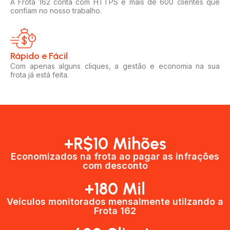
A Frota 162 conta com HTTPS e mais de 600 clientes que
confiam no nosso trabalho.
Rápido e Fácil​
Com apenas alguns cliques, a gestão e economia na sua
frota já está feita.
+R$10 Mihões
Economizados na frota ao pagar as infrações
com desconto
+180 Mil
Veículos monitorados mensalmente utilzando a
Frota 162