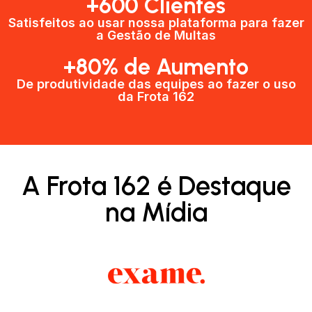
+600 Clientes​
Satisfeitos ao usar nossa plataforma para fazer
a Gestão de Multas​
+80% de Aumento
De produtividade das equipes ao fazer o uso
da Frota 162​
A Frota 162 é Destaque
na Mídia