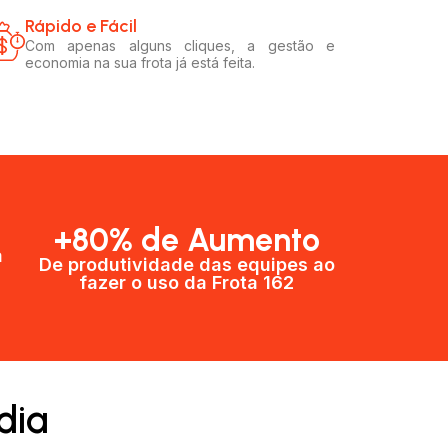
Rápido e Fácil​
Com apenas alguns cliques, a gestão e
economia na sua frota já está feita.
+80% de Aumento
a
De produtividade das equipes ao
fazer o uso da Frota 162​
dia