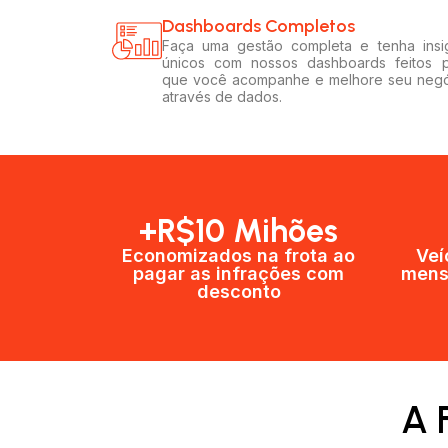
Dashboards Completos​​
Faça uma gestão completa e tenha insi
únicos com nossos dashboards feitos 
que você acompanhe e melhore seu neg
através de dados.
+R$10 Mihões
Economizados na frota ao
Veí
pagar as infrações com
mens
desconto
A 