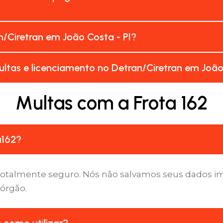
/Ciretran em João Costa - PI?
ltas e licenciamento no Detran/Ciretran em João
Multas com a Frota 162
a162?
é totalmente seguro. Nós não salvamos seus dados 
 órgão.
e como utilizar?