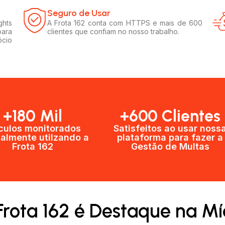
Seguro de Usar​
ghts
A Frota 162 conta com HTTPS e mais de 600
para
clientes que confiam no nosso trabalho.
ócio
+180 Mil
+600 Clientes​
culos monitorados
Satisfeitos ao usar noss
almente utilzando a
plataforma para fazer a
Frota 162
Gestão de Multas​
Frota 162 é Destaque na Mí