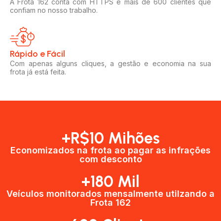
A Frota 162 conta com HTTPS e mais de 600 clientes que
confiam no nosso trabalho.
Rápido e Fácil​
Com apenas alguns cliques, a gestão e economia na sua
frota já está feita.
+R$10 Mihões
Economizados na frota ao pagar as infrações
com desconto
+180 Mil
Veículos monitorados mensalmente utilzando a
Frota 162