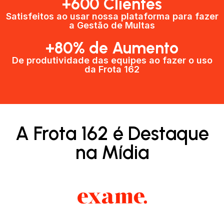
+600 Clientes​
Satisfeitos ao usar nossa plataforma para fazer
a Gestão de Multas​
+80% de Aumento
De produtividade das equipes ao fazer o uso
da Frota 162​
A Frota 162 é Destaque
na Mídia