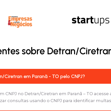
entes sobre Detran/Ciretra
n/Ciretran em Paranã - TO pelo CNPJ?
m CNPJ no Detran/Ciretran em Paranã – TO acesse a 
zar consultas usando o CNPJ para identificar multas