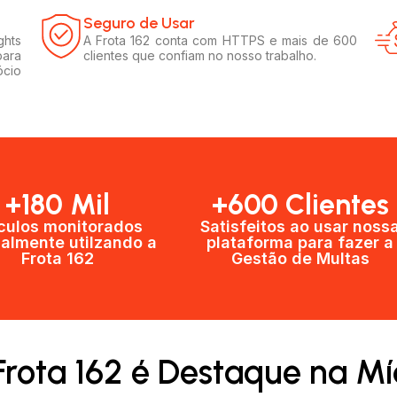
Seguro de Usar​
ghts
A Frota 162 conta com HTTPS e mais de 600
para
clientes que confiam no nosso trabalho.
ócio
+180 Mil
+600 Clientes​
culos monitorados
Satisfeitos ao usar noss
almente utilzando a
plataforma para fazer a
Frota 162
Gestão de Multas​
Frota 162 é Destaque na Mí