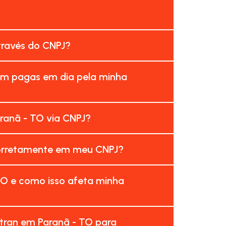
?
través do CNPJ?
am pagas em dia pela minha
ranã - TO via CNPJ?
corretamente em meu CNPJ?
TO e como isso afeta minha
tran em Paranã - TO para