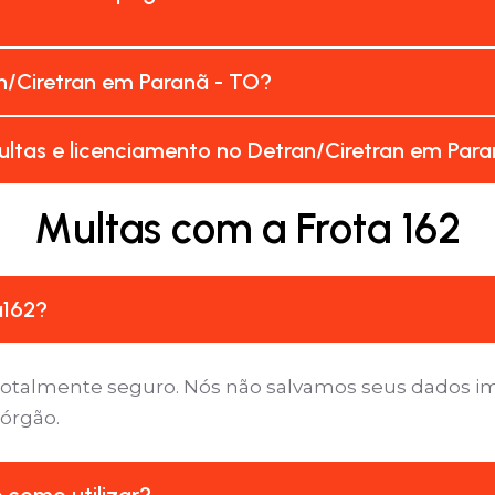
n/Ciretran em Paranã - TO?
ltas e licenciamento no Detran/Ciretran em Para
Multas com a Frota 162
a162?
é totalmente seguro. Nós não salvamos seus dados 
 órgão.
e como utilizar?