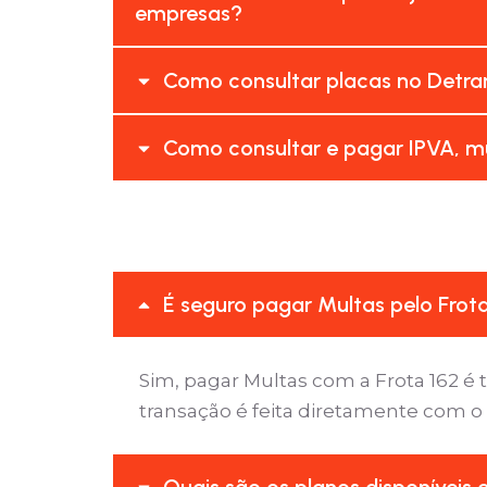
empresas?
Como consultar placas no Detra
Como consultar e pagar IPVA, mu
É seguro pagar Multas pelo Frot
Sim, pagar Multas com a Frota 162 
transação é feita diretamente com o
Quais são os planos disponíveis 