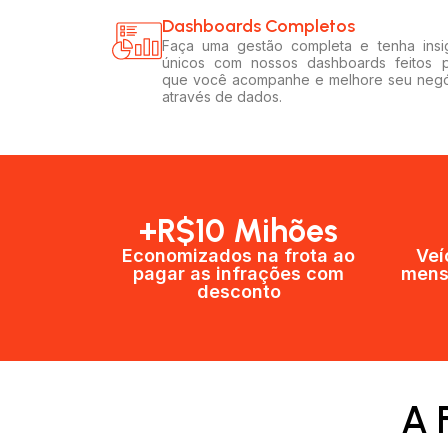
Dashboards Completos​​
Faça uma gestão completa e tenha insi
únicos com nossos dashboards feitos 
que você acompanhe e melhore seu neg
através de dados.
+R$10 Mihões
Economizados na frota ao
Veí
pagar as infrações com
mens
desconto
A 