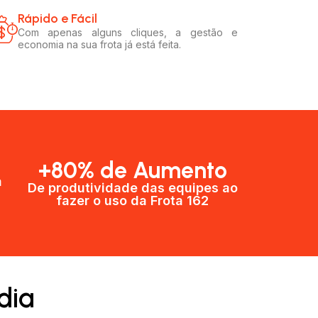
Rápido e Fácil​
Com apenas alguns cliques, a gestão e
economia na sua frota já está feita.
+80% de Aumento
a
De produtividade das equipes ao
fazer o uso da Frota 162​
dia