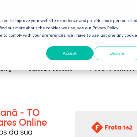
used to improve your website experience and provide more personalize
find out more about the cookies we use, see our Privacy Policy.
r to comply with your preferences, we'll have to use just one tiny cookie
Accept
Decline
Blog
Cases De Sucesso
Trabalhe Conosco
ranã - TO
ares Online
los da sua