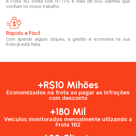
A Frota 162 conta com HTTPS e mais de 600 clientes que
confiam no nosso trabalho.
Rápido e Fácil​
Com apenas alguns cliques, a gestão e economia na sua
frota já está feita.
+R$10 Mihões
Economizados na frota ao pagar as infrações
com desconto
+180 Mil
Veículos monitorados mensalmente utilzando a
Frota 162