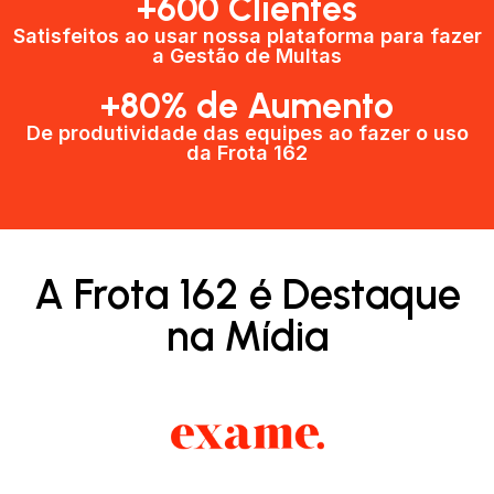
+600 Clientes​
Satisfeitos ao usar nossa plataforma para fazer
a Gestão de Multas​
+80% de Aumento
De produtividade das equipes ao fazer o uso
da Frota 162​
A Frota 162 é Destaque
na Mídia