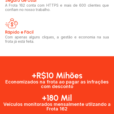
Seguro de Usar​
A Frota 162 conta com HTTPS e mais de 600 clientes que
confiam no nosso trabalho.
Rápido e Fácil​
Com apenas alguns cliques, a gestão e economia na sua
frota já está feita.
+R$10 Mihões
Economizados na frota ao pagar as infrações
com desconto
+180 Mil
Veículos monitorados mensalmente utilzando a
Frota 162