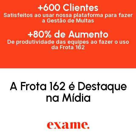
+600 Clientes​
Satisfeitos ao usar nossa plataforma para fazer
a Gestão de Multas​
+80% de Aumento
De produtividade das equipes ao fazer o uso
da Frota 162​
A Frota 162 é Destaque
na Mídia