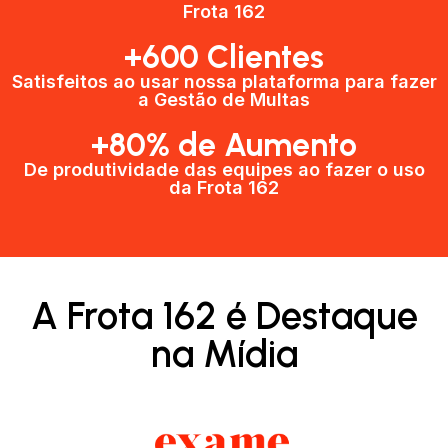
Frota 162
+600 Clientes​
Satisfeitos ao usar nossa plataforma para fazer
a Gestão de Multas​
+80% de Aumento
De produtividade das equipes ao fazer o uso
da Frota 162​
A Frota 162 é Destaque
na Mídia