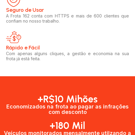
Seguro de Usar​
A Frota 162 conta com HTTPS e mais de 600 clientes que
confiam no nosso trabalho.
Rápido e Fácil​
Com apenas alguns cliques, a gestão e economia na sua
frota já está feita.
+R$10 Mihões
Economizados na frota ao pagar as infrações
com desconto
+180 Mil
Veículos monitorados mensalmente utilzando a