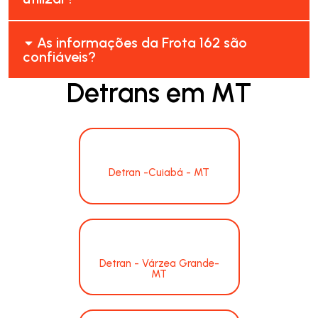
As informações da Frota 162 são
confiáveis?
Detrans em MT
Detran -Cuiabá - MT
Detran - Várzea Grande-
MT