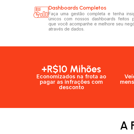
Dashboards Completos​​
Faça uma gestão completa e tenha insi
únicos com nossos dashboards feitos 
que você acompanhe e melhore seu neg
através de dados.
+R$10 Mihões
Economizados na frota ao
Veí
pagar as infrações com
mens
desconto
A 