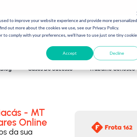
used to improve your website experience and provide more personalize
find out more about the cookies we use, see our Privacy Policy.
r to comply with your preferences, we'll have to use just one tiny cookie
Accept
Decline
Blog
Cases De Sucesso
Trabalhe Conosco
iacás - MT
ares Online
los da sua