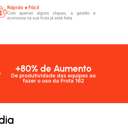
Rápido e Fácil​
Com apenas alguns cliques, a gestão e
economia na sua frota já está feita.
+80% de Aumento
a
De produtividade das equipes ao
fazer o uso da Frota 162​
dia