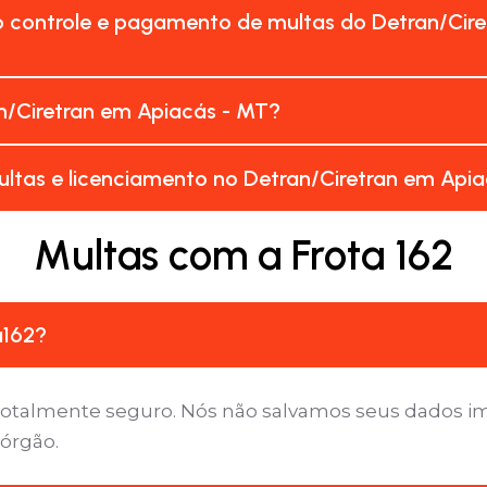
o controle e pagamento de multas do Detran/Cir
n/Ciretran em Apiacás - MT?
ltas e licenciamento no Detran/Ciretran em Api
Multas com a Frota 162
a162?
é totalmente seguro. Nós não salvamos seus dados 
 órgão.