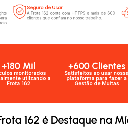
Seguro de Usar​
ghts
A Frota 162 conta com HTTPS e mais de 600
para
clientes que confiam no nosso trabalho.
ócio
+180 Mil
+600 Clientes​
culos monitorados
Satisfeitos ao usar noss
almente utilzando a
plataforma para fazer a
Frota 162
Gestão de Multas​
Frota 162 é Destaque na Mí