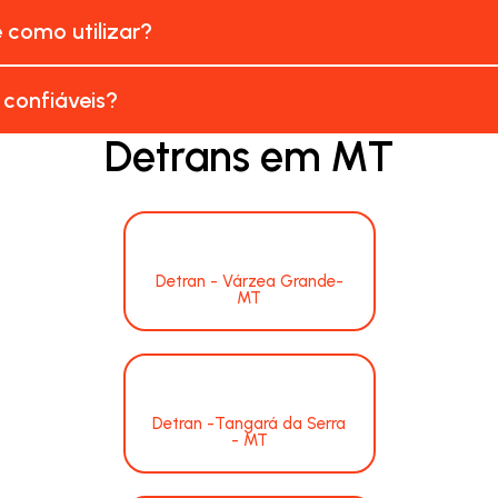
e como utilizar?
 confiáveis?
Detrans em MT
Detran - Várzea Grande-
MT
Detran -Tangará da Serra
- MT