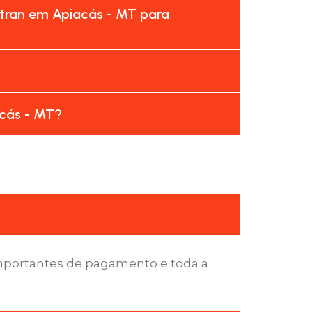
etran em Apiacás - MT para
acás - MT?
importantes de pagamento e toda a