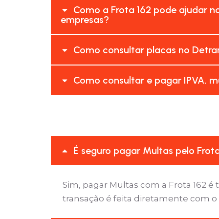
Como a Frota 162 pode ajudar n
empresas?
Como consultar placas no Detra
Como consultar e pagar IPVA, mu
É seguro pagar Multas pelo Frot
Sim, pagar Multas com a Frota 162 
transação é feita diretamente com o