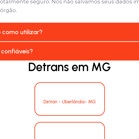
é totalmente seguro. Nós não salvamos seus dados 
 órgão.
e como utilizar?
 confiáveis?
Detrans em MG
Detran - Uberlândia- MG