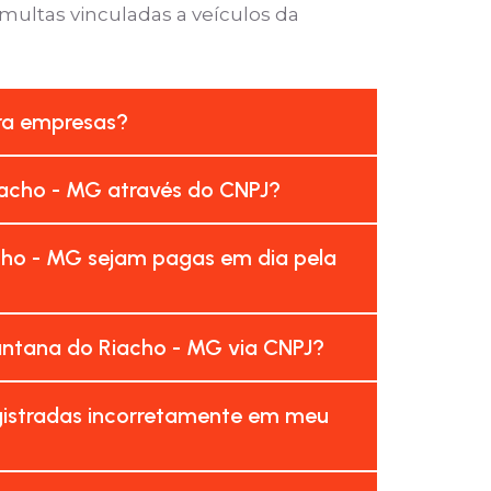
 multas vinculadas a veículos da
ara empresas?
iacho - MG através do CNPJ?
cho - MG sejam pagas em dia pela
antana do Riacho - MG via CNPJ?
gistradas incorretamente em meu