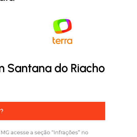
em Santana do Riacho
J?
MG acesse a seção “Infrações” no