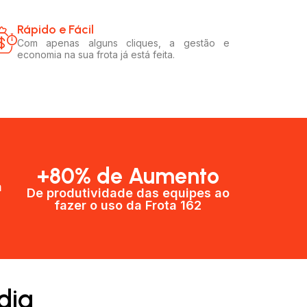
Rápido e Fácil​
Com apenas alguns cliques, a gestão e
economia na sua frota já está feita.
+80% de Aumento
a
De produtividade das equipes ao
fazer o uso da Frota 162​
dia