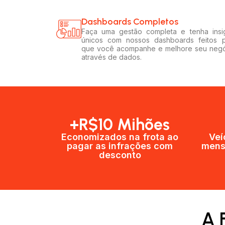
Dashboards Completos​​
Faça uma gestão completa e tenha insi
únicos com nossos dashboards feitos 
que você acompanhe e melhore seu neg
através de dados.
+R$10 Mihões
Economizados na frota ao
Veí
pagar as infrações com
mens
desconto
A 