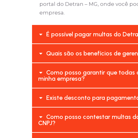
portal do Detran – MG, onde você pod
empresa.
É possível pagar multas do Detr
Quais são os benefícios de gere
Como posso garantir que todas 
minha empresa?
Existe desconto para pagamento
Como posso contestar multas do
CNPJ?