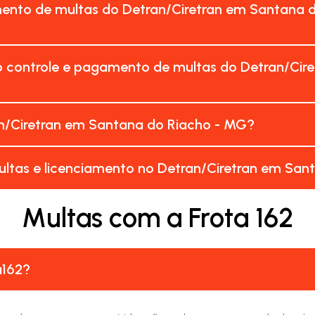
ento de multas do Detran/Ciretran em Santana d
o controle e pagamento de multas do Detran/Cir
n/Ciretran em Santana do Riacho - MG?
ultas e licenciamento no Detran/Ciretran em San
Multas com a Frota 162
a162?