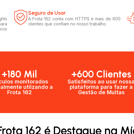
Seguro de Usar​
ghts
A Frota 162 conta com HTTPS e mais de 600
para
clientes que confiam no nosso trabalho.
ócio
+180 Mil
+600 Clientes​
culos monitorados
Satisfeitos ao usar noss
almente utilzando a
plataforma para fazer a
Frota 162
Gestão de Multas​
Frota 162 é Destaque na Mí