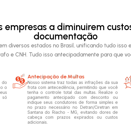
as empresas a diminuirem custo
documentação
em diversos estados no Brasil, unificando tudo iss
afo e CNH. Tudo isso antecipadamente para que voc
Antecipação de Multas
 do
Nosso sistema traz todas as infrações da sua
do o
frota com antecedência, permitindo que você
seus
tenha o controle total das multas. Realize o
m só
pagamento antecipado com desconto ou
indique seus condutores de forma simples e
no prazo necessário no Detran/Ciretran em
Santana do Riacho - MG, evitando dores de
cabeça com prazos expirados ou custos
adicionais.